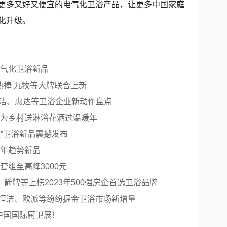
更多又好又便宜的电气化卫浴产品，让更多中国家庭
化升级。
电气化卫浴新品
热捧 九牧等大牌联合上新
、恒洁、惠达等卫浴企业新动作盘点
牧为乡村送淋浴花洒过温暖年
”卫浴新品震撼发布
4年趋势新品
套组至高降3000元
箭牌等上榜2023年500强房企首选卫浴品牌
恒洁、欧派等纷纷掘金卫浴市场新增量
中国国际厨卫展！