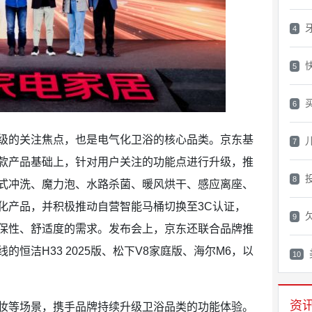
4
5
6
的关注焦点，也是电气化卫浴的核心品类。京东基
7
款产品基础上，针对用户关注的功能点进行升级，推
8
式冲洗、魔力泡、水路杀菌、暖风烘干、感应离座、
化产品，并积极推动自营智能马桶切换至3C认证，
9
保性、舒适度的需求。发布会上，京东还联合品牌推
恒洁H33 2025版、松下V8家庭版、海尔M6，以
10
资
等场景，携手品牌持续升级卫浴品类的功能体验。