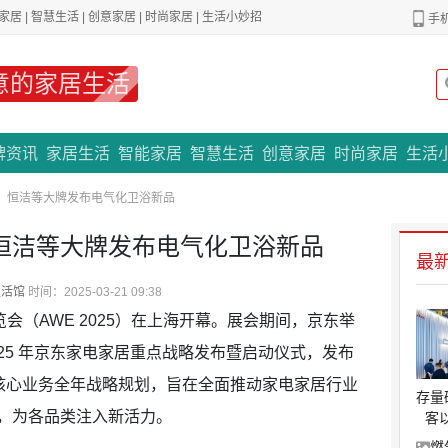
家居
|
智慧生活
|
创意家居
|
时尚家居
|
生活小妙招
手
意的家居生活
专题策划
牌资讯
家居生活
智能家居
智慧生活
创意家居
时尚家居
生活
、恒洁等大牌发布电气化卫浴新品
恒洁等大牌发布电气化卫浴新品
最
生活馆
时间：2025-03-21 09:38
（AWE 2025）在上海开幕。展会期间，京东举
025 年京东家电家居重点战略发布暨启动仪式，发布
居核心业务全年战略规划，旨在全面推动家电家居行业
存量
，为各品类注入新活力。
客
燃