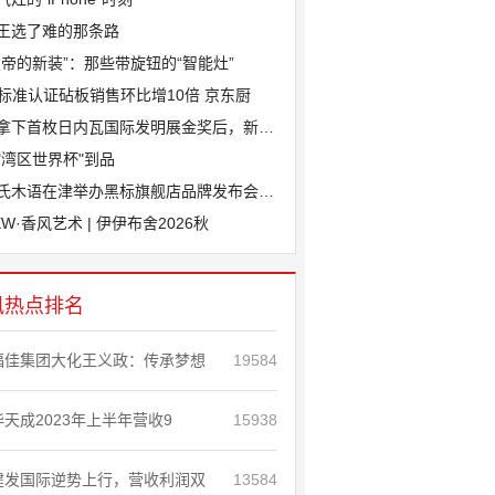
王选了难的那条路
皇帝的新装”：那些带旋钮的“智能灶”
J标准认证砧板销售环比增10倍 京东厨
拿下首枚日内瓦国际发明展金奖后，新港斩
"湾区世界杯"到品
氏木语在津举办黑标旗舰店品牌发布会，“
EW·香风艺术 | 伊伊布舍2026秋
讯热点排名
福佳集团大化王义政：传承梦想
19584
华天成2023年上半年营收9
15938
建发国际逆势上行，营收利润双
13584