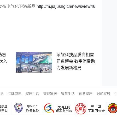
发布电气化卫浴新品
http://m.jiajushg.cn/newsview46
值极
荣耀科技品质亮相首
次入
届数博会 数字消费助
力发展新格局
资讯
品牌资讯
家居生活
智能家居
智慧生活
创意家居
时尚家居