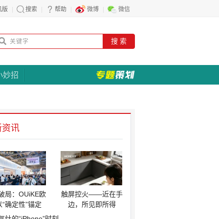
机版
搜索
帮助
微博
微信
搜 索
小妙招
新资讯
破局：OUiKE欧
触屏控火——近在手
以“确定性”锚定
边，所见即所得
气灶的“iPhone”时刻