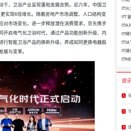
下，卫浴产业呈现蓬勃发展态势。近六年，中国卫
火
类更实现6倍增长。随着房地产市场调整、人口结构变
“
应对市场变化，进一步释放潜在消费需求，京东携手
4
同开启电气化卫浴时代，通过产品功能创新升级、内
继
进行智能卫浴产品的换新升级，养成如同更换电器般
从
源
发展与变革。
N
资
1
2
3