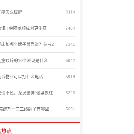
牙疼怎么缓解
9114
快讯 | 金隅龙顺成刘更生获
7464
买床垫哪个牌子最靠谱？参考2
7341
儿童缺锌的10个表现是什么
6942
投诉物业可以打什么电话
5919
欠债不还，龙发装饰“偷梁换柱
5226
美缝剂一二三线牌子有哪些
5091
讯热点