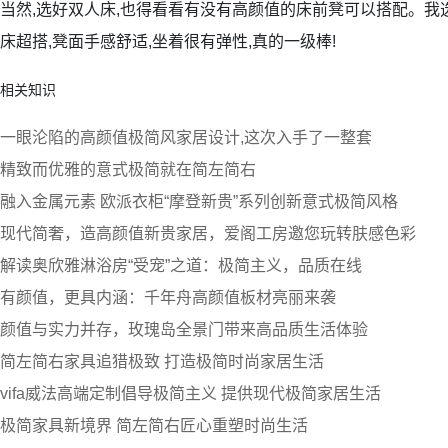
当然,选好双人床,也得看看有没有高颜值的床前凳可以搭配。我
床超搭,凳面手感舒适,坐着很有弹性,真的一级棒!
相关知识
一眼沦陷的高颜值极简风家居设计,这次入手了一整套
精致而优雅的意式极简就在简左简右
融入金属元素 欧派衣柜“摩登新贵”系列创新意式极简风格
现代简奢，造高颜值新贵家居，爱阁工房邀您玩转肤感色彩
解读奥欣雅淋浴房“受宠”之道：极简主义，品质在线
有颜值，更具内涵：千年舟高颜值板材亮丽来袭
颜值与实力并存，玫瑰岛全景门带来高品质生活体验
简左简右家具追猎极致 打造极简时尚家居生活
vifa威法高端定制倡导极简主义 提供现代极简家居生活
极简家具新境界 简左简右匠心重塑时尚生活