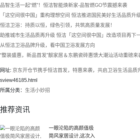
品智生活一起“燃”！恒洁智能焕新家-品智燃GO节震撼来袭
「这空间很中国」重构理想空间 恒洁推进国民美好生活品质升
恒洁卫浴：持质以恒，绿色引领，共筑高质量发展！
助推城市生活品质再升级 恒洁「这空间很中国」改造项目再下
从恒洁卫浴品牌升级，看中国卫浴发展方向
“整装盛惠，新品首发”靓家居＆东鹏瓷砖惠馈大潮汕活动重磅来
网址:
京东开仓节携手恒洁首发，特惠来袭，共启卫浴生活品质
sview46185.html
所属分类：
生活小妙招
推荐资讯
一眼沦陷的高颜值极
简风家居设计,这次入