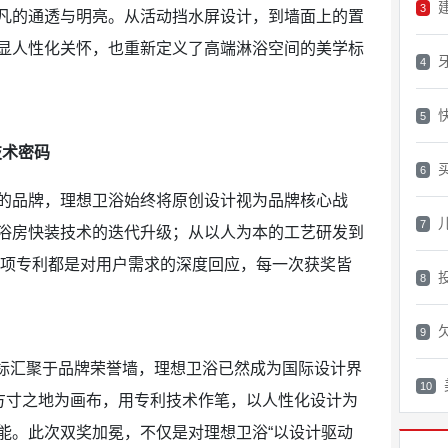
3
凡的通透与明亮。从活动挡水屏设计，到墙面上的置
显人性化关怀，也重新定义了高端淋浴空间的美学标
4
5
技术密码
6
品牌，理想卫浴始终将原创设计视为品牌核心战
7
浴房快装技术的迭代升级；从以人为本的工艺研发到
3项专利都是对用户需求的深度回应，每一次获奖皆
8
9
标汇聚于品牌荣誉墙，理想卫浴已然成为国际设计界
10
室方寸之地为画布，用专利技术作笔，以人性化设计为
能。此次双奖加冕，不仅是对理想卫浴“以设计驱动