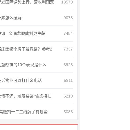
建发国际逆势上行，营收利润双
13579
牙疼怎么缓解
9073
快讯 | 金隅龙顺成刘更生获
7454
买床垫哪个牌子最靠谱？参考2
7337
儿童缺锌的10个表现是什么
6928
投诉物业可以打什么电话
5911
欠债不还，龙发装饰“偷梁换柱
5219
美缝剂一二三线牌子有哪些
5086