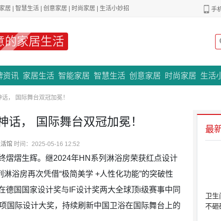
家居
|
智慧生活
|
创意家居
|
时尚家居
|
生活小妙招
手
意的家居生活
专题策划
牌资讯
家居生活
智能家居
智慧生活
创意家居
时尚家居
生活
话， 国际舞台双冠加冕！
神话， 国际舞台双冠加冕！
最
生活馆
时间：2025-05-16 12:52
熠生辉。继2024年HN系列淋浴房荣获红点设计
列淋浴房再次凭借“极简美学 +人性化功能”的突破性
德国国家设计奖与IF设计奖两大全球顶i级赛事中同
卫生
1项国际设计大奖，持续刷新中国卫浴在国际舞台上的
不砸