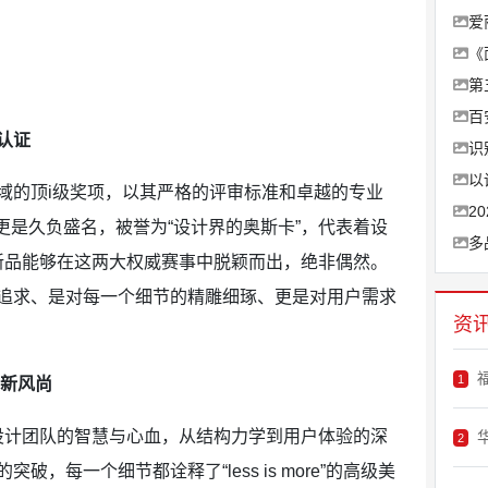
爱
《
第
百
认证
识
以
的顶i级奖项，以其严格的评审标准和卓越的专业
2
更是久负盛名，被誉为“设计界的奥斯卡”，代表着设
多
新品能够在这两大权威赛事中脱颖而出，绝非偶然。
追求、是对每一个细节的精雕细琢、更是对用户需求
资
1
学新风尚
计团队的智慧与心血，从结构力学到用户体验的深
2
，每一个细节都诠释了“less is more”的高级美