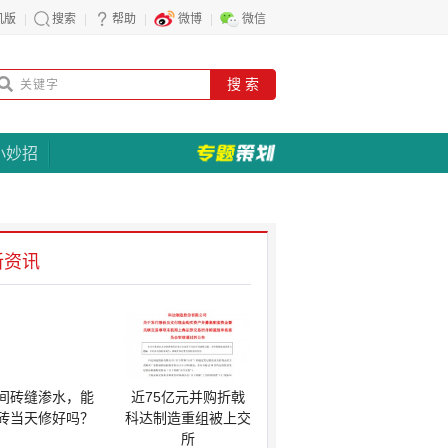
机版
搜索
帮助
微博
微信
搜 索
小妙招
新资讯
间砖缝渗水，能
近75亿元并购折戟
砖当天修好吗？
科达制造重组被上交
所