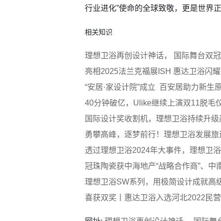
行业进化”使命的全球致敬，更是世界
相关知识
理想卫浴再创设计神话， 国际舞台双
亮相2025法兰克福展ISH 惠达卫浴闪
“安居·家设计院”成立 百安居助力新
40分钟破亿，Ulike继续上演双11脱
国际设计奖收割机，理想卫浴持续升级
勇攀高峰，逐梦前行！理想卫浴发展旅
透过理想卫浴2024年大事件，理想卫
冠珠陶瓷获中海地产“战略合作商”、中
理想卫浴SW系列，用极简设计成就高
喜获双奖丨惠达卫浴入选河北2022民