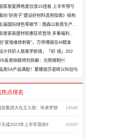
丽家居复牌再度拉涨10连板 上半年预亏
面向“好房子”建设好材料选用指南》结构
五届国际绿色零碳节｜图森以新质生产力锚
安居家装建材钜惠狂欢登场 多重福利助力
别“家电维修刺客”，万师傅豌豆AI精准
设计共织人居美学新境，「织·境」202
026各类除醛喷剂拆解：光照限制
品类5A产品满配！蒙娜丽莎瓷砖以科创与
讯热点排名
福佳集团大化王义政：传承梦想
19580
华天成2023年上半年营收9
15932