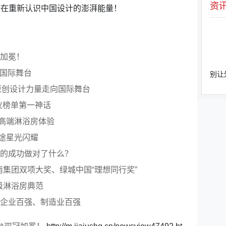
资
正在重新认识中国设计的澎湃能量！
冠加冕！
耀国际舞台
别让
生原创设计力量走向国际舞台
毛仪榜单第一神话
高端淋浴房体验
途星光闪耀
浴的成功做对了什么？
南集团双项大奖、绿城中国“理想同行奖”
级淋浴房典范
营企业百强、制造业百强