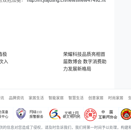
台双冠加冕！
http://m.jiajushg.cn/newsview47492.ht
值极
荣耀科技品质亮相首
次入
届数博会 数字消费助
力发展新格局
资讯
品牌资讯
家居生活
智能家居
智慧生活
创意家居
时尚家居
供的信息对您造成了侵权，请及时告诉我们，我们将第一时间予以处理，构建