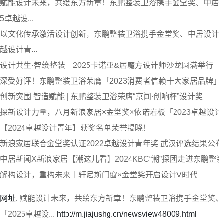
赋能设计未来，共绘东方新章！东鹏整装卫浴携手金堂奖、中居
5卓越设...
以文化传承激活设计创新，东鹏整装卫浴携手金堂奖、中居设计、
越设计青...
设计共生·智绘整装—2025卡诺亚&居魔方设计师沙龙圆满举行
深受好评！东鹏整装卫浴荣膺「2023消费者信赖十大家居品牌
创新突围 智造赋能 | 东鹏整装卫浴荣膺“京闻·创响杯”设计奖
探新设计力量，八月新浪家居×金堂奖×依诺岩板「2023卓越设计
【2024卓越设计青年】获奖名单荣誉揭晓！
新浪家居联合金堂奖认证2022卓越设计青年奖 武汉评选结果公
中居新闻X新浪家居【潮这儿看】2024KBC“潮”探团走进东鹏
解构设计，重构未来｜轩尼斯门窗×金堂奖开启设计V时代
网址:
赋能设计未来，共绘东方新章！东鹏整装卫浴携手金堂奖
「2025卓越设...
http://m.jiajushg.cn/newsview48009.html