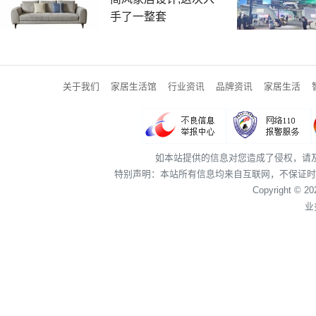
手了一整套
关于我们
家居生活馆
行业资讯
品牌资讯
家居生活
如本站提供的信息对您造成了侵权，请
特别声明：本站所有信息均来自互联网，不保证时
Copyright © 2
业