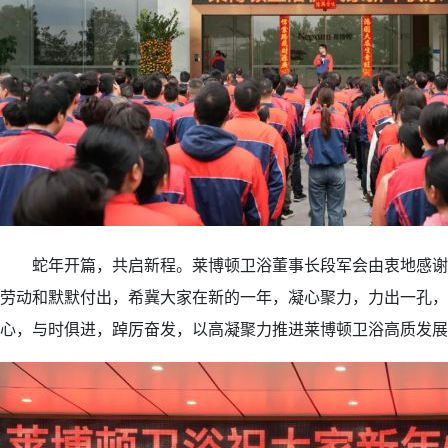
蛇年开篇，共启新程。莱博顿卫浴董事长段军会由衷地感谢
劳动和默默付出，希冀大家在新的一年，凝心聚力，力出一孔，
心，与时俱进，踔厉奋发，以高凝聚力推进莱博顿卫浴高质发展