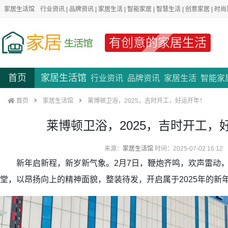
家居生活馆
行业资讯
|
品牌资讯
|
家居生活
|
智能家居
|
智慧生活
|
创意家居
|
时尚
有创意的家居生活
首页
家居生活馆
行业资讯
品牌资讯
家居生活
智能家
首页
家居生活馆
莱博顿卫浴，2025，吉时开工，好运开年！
莱博顿卫浴，2025，吉时开工，
来源：
家居生活馆
时间：2025-07-02 16:12
新年启新程，新岁新气象。2月7日，鞭炮齐鸣，欢声雷动，
堂，以昂扬向上的精神面貌，整装待发，开启属于2025年的新