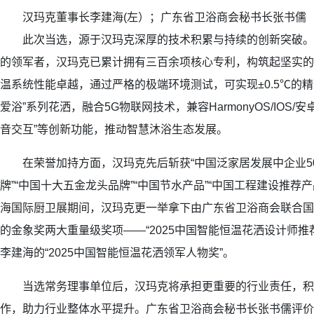
汉玛克董事长李建海(左）；广东省卫浴商会秘书长张书儒
此次当选，源于汉玛克深厚的技术积累与持续的创新突破。作
的领军者，汉玛克已累计拥有三百余项核心专利，构筑起坚实的
温系统性能卓越，通过严格的极端环境测试，可实现±0.5℃的
爱浴”系列花洒，融合5G物联网技术，兼容HarmonyOS/IOS/
音交互”等创新功能，推动智慧沐浴生态发展。
在荣誉加持方面，汉玛克先后斩获“中国泛家居发展中企业50
牌”“中国十大五金龙头品牌”“中国节水产品”“中国工程建设推荐
海国际厨卫展期间，汉玛克更一举拿下由广东省卫浴商会联合国
的金象奖两大重量级奖项——“2025中国智能恒温花洒设计师推
李建海的“2025中国智能恒温花洒领军人物奖”。
当选常务理事单位后，汉玛克将承担更重要的行业责任，积
作，助力行业整体水平提升。广东省卫浴商会秘书长张书儒评价