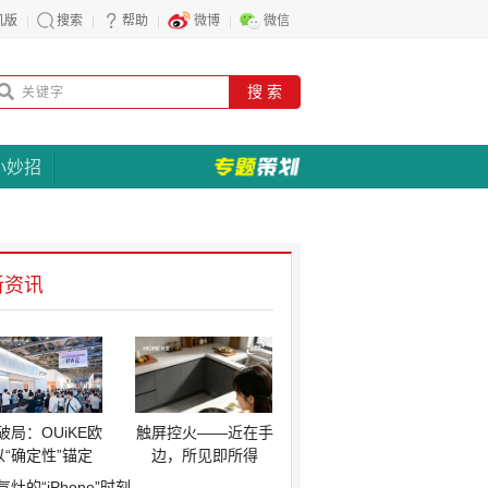
机版
搜索
帮助
微博
微信
搜 索
小妙招
新资讯
破局：OUiKE欧
触屏控火——近在手
以“确定性”锚定
边，所见即所得
气灶的“iPhone”时刻