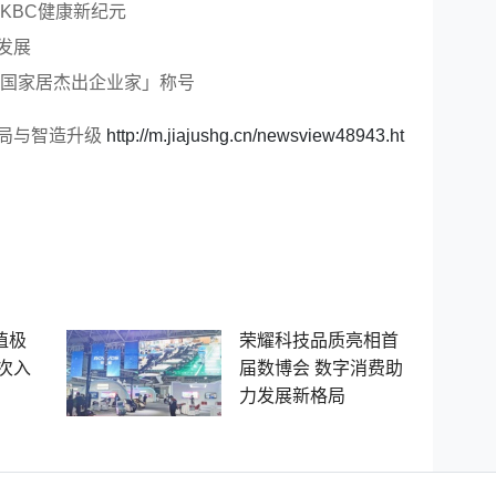
KBC健康新纪元
发展
中国家居杰出企业家」称号
布局与智造升级
http://m.jiajushg.cn/newsview48943.ht
值极
荣耀科技品质亮相首
次入
届数博会 数字消费助
力发展新格局