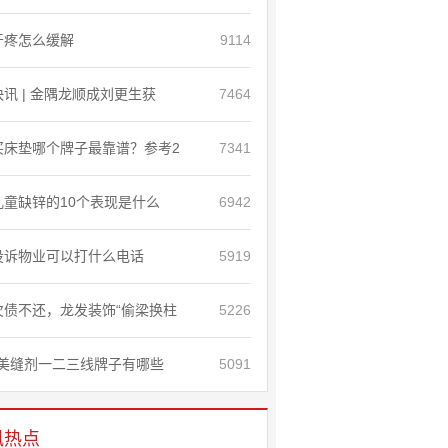
牙疼怎么缓解
9114
快讯 | 金隅龙顺成刘更生获
7464
买床垫哪个牌子最靠谱？参考2
7341
儿童缺锌的10个表现是什么
6942
投诉物业可以打什么电话
5919
欠债不还，龙发装饰“偷梁换柱
5226
美缝剂一二三线牌子有哪些
5091
讯热点