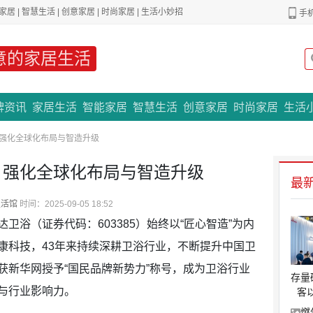
家居
|
智慧生活
|
创意家居
|
时尚家居
|
生活小妙招
手
意的家居生活
专题策划
牌资讯
家居生活
智能家居
智慧生活
创意家居
时尚家居
生活
 强化全球化布局与智造升级
浴 强化全球化布局与智造升级
最
生活馆
时间：2025-09-05 18:52
（证券代码：603385）始终以“匠心智造”为内
康科技，43年来持续深耕卫浴行业，不断提升中国卫
获新华网授予“国民品牌新势力”称号，成为卫浴行业
存量
与行业影响力。
客
燃