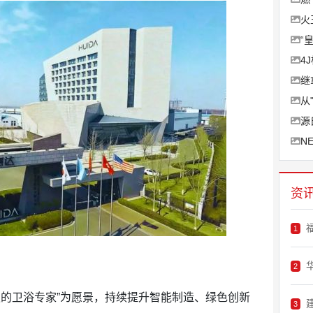
火
“
4
继
从
源
N
资
1
2
的卫浴专家”为愿景，持续提升智能制造、绿色创新
3