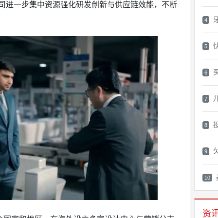
司进一步集中资源强化研发创新与供应链效能，不断
4
5
6
7
8
9
10
资