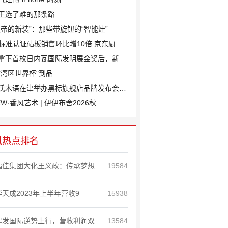
王选了难的那条路
皇帝的新装”：那些带旋钮的“智能灶”
J标准认证砧板销售环比增10倍 京东厨
拿下首枚日内瓦国际发明展金奖后，新港斩
"湾区世界杯"到品
氏木语在津举办黑标旗舰店品牌发布会，“
EW·香风艺术 | 伊伊布舍2026秋
讯热点排名
福佳集团大化王义政：传承梦想
19584
华天成2023年上半年营收9
15938
建发国际逆势上行，营收利润双
13584