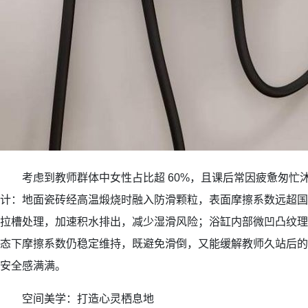
考虑到教师群体中女性占比超 60%，且课后常因疲惫匆忙
计：地面瓷砖经高温煅烧时融入防滑颗粒，表面摩擦系数远超国
拉槽处理，加速积水排出，减少湿滑风险；浴缸内部微凹凸纹理
态下摩擦系数仍稳定维持，既避免滑倒，又能缓解教师久站后的
安全感满满。
空间美学：打造心灵栖息地