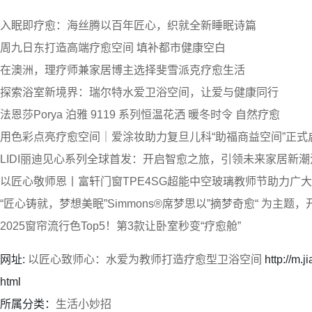
入眠即疗愈：海丝腾以百年匠心，织就全新睡眠诗篇
周九日东打造高端疗愈空间 填补都市健康空白
在澳洲，理疗师兼家居博主选择斐雪派克疗愈生活
探索浴室新境界：瑞尔特水爱卫浴空间，让爱与健康同行
法恩莎Porya 泊雅 9119 系列恒温花洒 暖冬时令 自然疗愈
用色彩点亮疗愈空间｜爱涂妆助力复旦儿科“助福商益空间”正式
LIDI丽迪见心系列全球首发：开启智愈之旅，引领未来家居新潮
以匠心敬师恩丨富轩门窗TPE4SG超能中空玻璃教师节助力广
“匠心铸就，梦想美眠”Simmons®席梦思以”摘梦奇愈“ 为主题
2025窗帘流行色Top5！第3款让卧室秒变“疗愈舱”
网址:
以匠心致师心：水爱为教师打造疗愈型卫浴空间
http://m.
html
所属分类：
生活小妙招