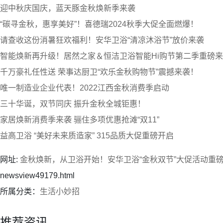
迎中秋庆国庆，蓝天豚金秋焕新季来袭
“碳寻金秋，惠享美好”！喜德瑞2024秋季大促全面燃爆！
请查收这份消暑狂欢福利！安华卫浴“清凉沐浴节”放价来袭
智能焕新再升级！居然之家＆恒洁卫浴智能Hi购节第二季重磅
千万豪礼任性送 荣事达厨卫“欢乐金秋购物节”震撼来袭！
唯一制造业企业代表！2022江西金秋消费季启动
三十华诞，双节同庆 振升金秋全城钜惠！
家居焕新消费季来袭 骊住多项优惠抢滩“双11”
益高卫浴 “美好未来质造家” 315品质大促重磅开启
网址:
金秋焕新，从卫浴开始！安华卫浴“金秋双节”大促活动重
newsview49179.html
所属分类：
生活小妙招
推荐资讯