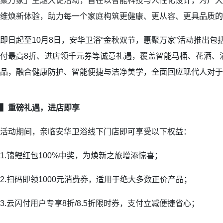
聚万家」主题大促活动，旨在以智能科技与人性化设计，为广大
维焕新体验，助力每一个家庭构筑更健康、更从容、更具品质的
即日起至10月8日，安华卫浴“金秋双节，惠聚万家”活动推出
付最高8折、进店领千元券等诚意礼遇，覆盖智能马桶、花洒、
品，融合健康防护、智能便捷与洁净美学，全面回应现代人对于
▍
重磅
礼遇，
进店即享
活动期间，亲临安华卫浴线下门店即可享受以下权益：
1.锦鲤红包100%中奖，为焕新之旅增添惊喜；
2.扫码即领1000元消费券，适用于绝大多数正价产品；
3.云闪付用户专享8折/8.5折限时券，支付立减便捷省心；