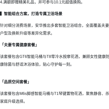
4.满额即赠精美礼品，并可参与10.1元超值换购。
▍智能组合方案，打造专属卫浴场景
针对细分消费场景，安华推出多套智能卫浴组合，全面覆盖夫妻
户型及换新升级等差异化需求。
「夫妻
专属
健康
套餐
」
该套餐包含GT6智能马桶与T8零冷水按摩花洒，兼顾女性健康
康除菌与舒适沐浴体验，贴心守护每一刻。
「品质空间套餐」
该套餐包含M6s脚感智能马桶与T1琴键置物花洒，聚焦静音、
家庭升级选择。