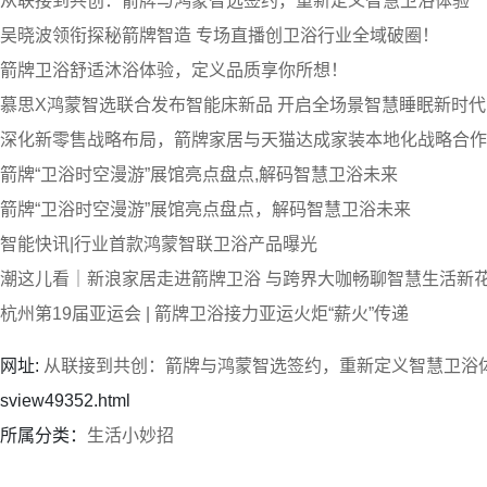
从联接到共创：箭牌与鸿蒙智选签约，重新定义智慧卫浴体验
吴晓波领衔探秘箭牌智造 专场直播创卫浴行业全域破圈！
箭牌卫浴舒适沐浴体验，定义品质享你所想！
慕思X鸿蒙智选联合发布智能床新品 开启全场景智慧睡眠新时代
深化新零售战略布局，箭牌家居与天猫达成家装本地化战略合作
箭牌“卫浴时空漫游”展馆亮点盘点,解码智慧卫浴未来
箭牌“卫浴时空漫游”展馆亮点盘点，解码智慧卫浴未来
智能快讯|行业首款鸿蒙智联卫浴产品曝光
潮这儿看｜新浪家居走进箭牌卫浴 与跨界大咖畅聊智慧生活新
杭州第19届亚运会 | 箭牌卫浴接力亚运火炬“薪火”传递
网址:
从联接到共创：箭牌与鸿蒙智选签约，重新定义智慧卫浴
sview49352.html
所属分类：
生活小妙招