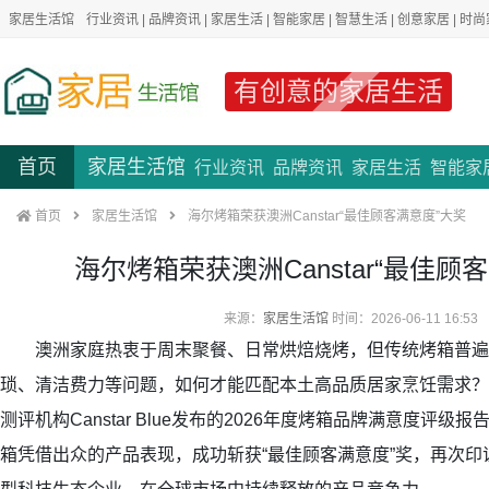
家居生活馆
行业资讯
|
品牌资讯
|
家居生活
|
智能家居
|
智慧生活
|
创意家居
|
时尚
有创意的家居生活
首页
家居生活馆
行业资讯
品牌资讯
家居生活
智能家
首页
家居生活馆
海尔烤箱荣获澳洲Canstar“最佳顾客满意度”大奖
海尔烤箱荣获澳洲Canstar“最佳顾
来源：
家居生活馆
时间：2026-06-11 16:53
澳洲家庭热衷于周末聚餐、日常烘焙烧烤，但传统烤箱普遍
琐、清洁费力等问题，如何才能匹配本土高品质居家烹饪需求？
测评机构Canstar Blue发布的2026年度烤箱品牌满意度评
箱凭借出众的产品表现，成功斩获“最佳顾客满意度”奖，再次