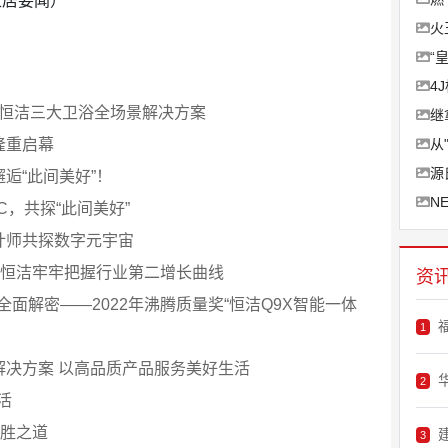
家居要闻）
火
“
4
锁恒洁三大卫浴全场景解决方案
继
隆重启幕
从
源
邂逅“此间美好”！
N
C，共探“此间美好”
计师共探数字元宇宙
 恒洁牢牢把握行业第二增长曲线
资
面解密——2022年沸腾质量奖“恒洁Q9X智能一体
1
解决方案 以高品质产品服务美好生活
2
活
制胜之道
3