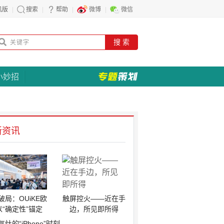
机版
搜索
帮助
微博
微信
搜 索
小妙招
新资讯
破局：OUiKE欧
触屏控火——近在手
以“确定性”锚定
边，所见即所得
气灶的“iPhone”时刻