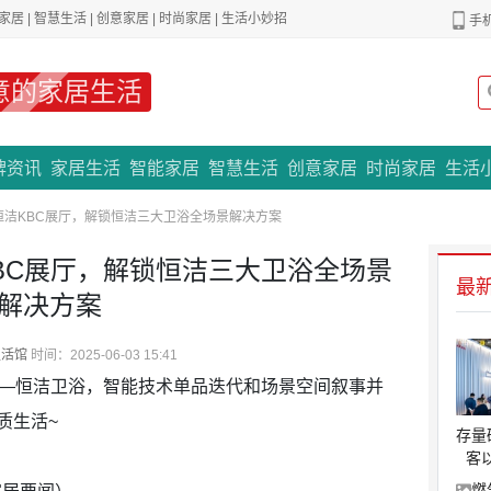
家居
|
智慧生活
|
创意家居
|
时尚家居
|
生活小妙招
手
意的家居生活
专题策划
牌资讯
家居生活
智能家居
智慧生活
创意家居
时尚家居
生活
洁KBC展厅，解锁恒洁三大卫浴全场景解决方案
BC展厅，解锁恒洁三大卫浴全场景
最
解决方案
生活馆
时间：2025-06-03 15:41
）—恒洁卫浴，智能技术单品迭代和场景空间叙事并
质生活~
存量
客
燃