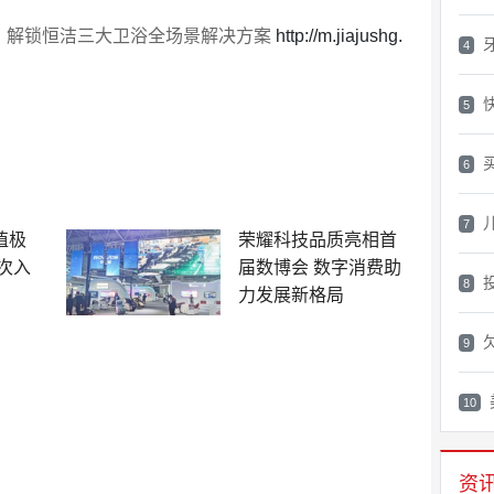
，解锁恒洁三大卫浴全场景解决方案
http://m.jiajushg.
4
5
6
7
值极
荣耀科技品质亮相首
次入
届数博会 数字消费助
8
力发展新格局
9
10
资