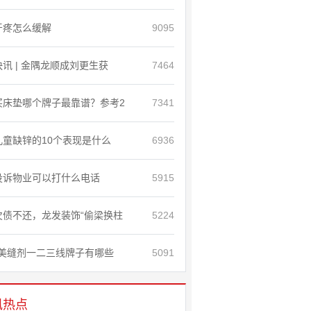
牙疼怎么缓解
9095
快讯 | 金隅龙顺成刘更生获
7464
买床垫哪个牌子最靠谱？参考2
7341
儿童缺锌的10个表现是什么
6936
投诉物业可以打什么电话
5915
欠债不还，龙发装饰“偷梁换柱
5224
美缝剂一二三线牌子有哪些
5091
讯热点