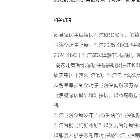
2025KBC恒洁探展视频（来源：网易
相关知识
网易家居主编探展恒洁KBC展厅，解
卫浴全场景上新，恒洁2025 KBC即将
2024 KBC丨恒洁邀您体验非凡品质，
“潮这儿看”新浪家居主编探展团直击KB
质美中国丨热烈“沪”动，恒洁与上海设
从明星单品到全场景卫浴空间解决方案
《沸腾家居研究所》探展，以权威数据全
机”
恒洁卫浴全新发布“品质生活”全卫空间
恒洁智能马桶好不好？以实力智净新生
以服务为抓手领跑市场 探秘恒洁卫浴