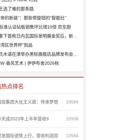
王选了难的那条路
皇帝的新装”：那些带旋钮的“智能灶”
J标准认证砧板销售环比增10倍 京东厨
拿下首枚日内瓦国际发明展金奖后，新港斩
"湾区世界杯"到品
氏木语在津举办黑标旗舰店品牌发布会，“
EW·香风艺术 | 伊伊布舍2026秋
讯热点排名
福佳集团大化王义政：传承梦想
19584
华天成2023年上半年营收9
15938
建发国际逆势上行，营收利润双
13584