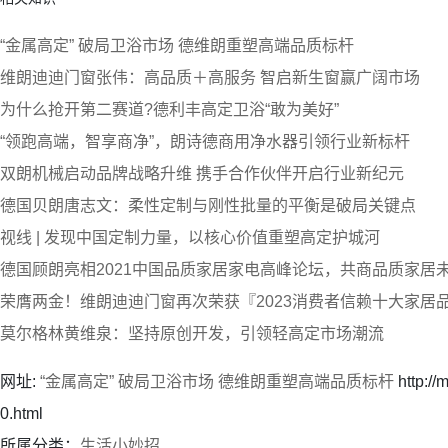
“金属高定” 破局卫浴市场 德维朗重塑高端品质标杆​
维朗迪迪门窗张伟：高品质＋高服务 智启新生窗赢广阔市场
为什么抢开第二赛道?德利丰高定卫浴“敢为美好”
“领跑高端，智享商净”，朗诗德商用净水器引领行业新标杆
双朗机械启动品牌战略升维 携手合作伙伴开启行业新纪元
德国贝朗唐志文：柔性定制与刚性批量的平衡是破局关键点
视线 | 发现中国定制力量，以核心价值重塑高定护城河
德国顾朗亮相2021中国品质家居家电高峰论坛，共商品质家居
荣膺两金！维朗迪迪门窗再次荣获『2023消费者信赖十大家居
莫尔格林黄维泉：坚持原创开发，引领轻高定市场潮流
网址:
“金属高定” 破局卫浴市场 德维朗重塑高端品质标杆​
http://
0.html
所属分类：
生活小妙招